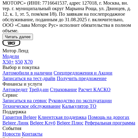
МОТОРС» (ИНН: 7716641537, адрес 127018, г. Москва, вн.
тер. г. муниципальный округ Марьина Роща, ул. Двинцев, д.
12, к. 1, эт. 5, пом/ком I/8). По заявкам на послепродажное
обслуживание, поданным до 31.08.2025 г. включительно,
ООО «Слава Моторс Рус» исполнит обязательства в полном
объеме.
Читать далее
Мотор Ленд
Модели
X50+
S50
X70
Выбор и покупка
Автомобили в наличии
Спецпредложения и Акции
Записаться на тест-драйв
Получить предложение
Финансы и услуги
Автокредит
Трейд-ин
Страхование
Расчет КАСКО
Сервис
Записаться на сервис
Руководство по эксплуатации
Техническое обслуживание
Калькулятор ТО
Поддержка
Гарантия Belgee
Клиентская поддержка
Помощь на дорогах
Belgee Линк
Belgee Клуб
Belgee Плюс
Реферальная программа
События
Новости
Контакты