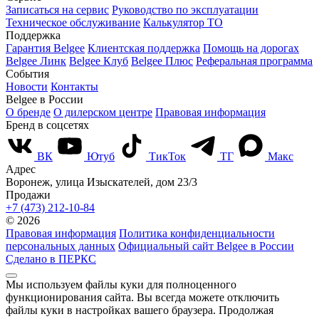
Записаться на сервис
Руководство по эксплуатации
Техническое обслуживание
Калькулятор ТО
Поддержка
Гарантия Belgee
Клиентская поддержка
Помощь на дорогах
Belgee Линк
Belgee Клуб
Belgee Плюс
Реферальная программа
События
Новости
Контакты
Belgee в России
О бренде
О дилерском центре
Правовая информация
Бренд в соцсетях
ВК
Ютуб
ТикТок
ТГ
Макс
Адрес
Воронеж, улица Изыскателей, дом 23/3
Продажи
+7 (473) 212-10-84
© 2026
Правовая информация
Политика конфиденциальности
персональных данных
Официальный сайт Belgee в России
Сделано в ПЕРКС
Мы используем файлы куки для полноценного
функционирования сайта. Вы всегда можете отключить
файлы куки в настройках вашего браузера. Продолжая