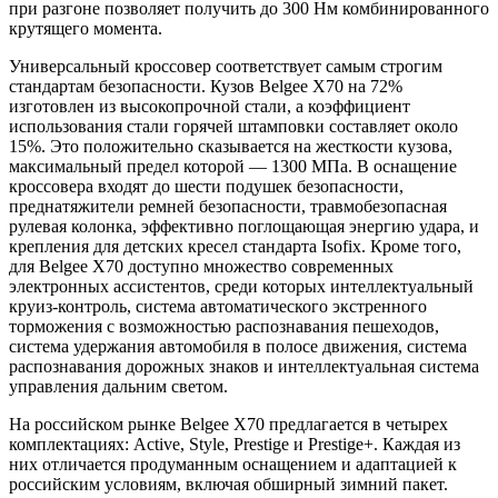
при разгоне позволяет получить до 300 Нм комбинированного
крутящего момента.
Универсальный кроссовер соответствует самым строгим
стандартам безопасности. Кузов Belgee Х70 на 72%
изготовлен из высокопрочной стали, а коэффициент
использования стали горячей штамповки составляет около
15%. Это положительно сказывается на жесткости кузова,
максимальный предел которой — 1300 МПа. В оснащение
кроссовера входят до шести подушек безопасности,
преднатяжители ремней безопасности, травмобезопасная
рулевая колонка, эффективно поглощающая энергию удара, и
крепления для детских кресел стандарта Isofix. Кроме того,
для Belgee X70 доступно множество современных
электронных ассистентов, среди которых интеллектуальный
круиз-контроль, система автоматического экстренного
торможения с возможностью распознавания пешеходов,
система удержания автомобиля в полосе движения, система
распознавания дорожных знаков и интеллектуальная система
управления дальним светом.
На российском рынке Belgee X70 предлагается в четырех
комплектациях: Active, Style, Prestige и Prestige+. Каждая из
них отличается продуманным оснащением и адаптацией к
российским условиям, включая обширный зимний пакет.