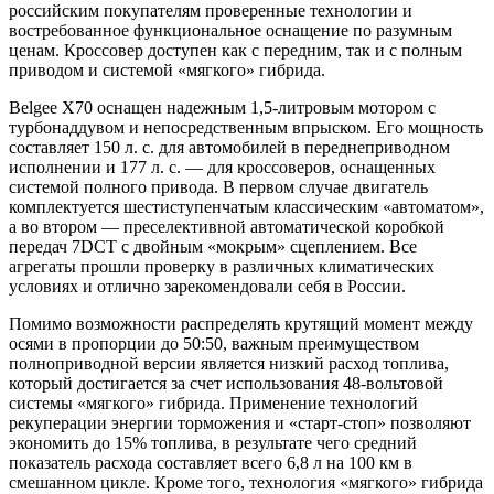
российским покупателям проверенные технологии и
востребованное функциональное оснащение по разумным
ценам. Кроссовер доступен как с передним, так и с полным
приводом и системой «мягкого» гибрида.
Belgee X70 оснащен надежным 1,5-литровым мотором с
турбонаддувом и непосредственным впрыском. Его мощность
составляет 150 л. с. для автомобилей в переднеприводном
исполнении и 177 л. с. — для кроссоверов, оснащенных
системой полного привода. В первом случае двигатель
комплектуется шестиступенчатым классическим «автоматом»,
а во втором — преселективной автоматической коробкой
передач 7DCT с двойным «мокрым» сцеплением. Все
агрегаты прошли проверку в различных климатических
условиях и отлично зарекомендовали себя в России.
Помимо возможности распределять крутящий момент между
осями в пропорции до 50:50, важным преимуществом
полноприводной версии является низкий расход топлива,
который достигается за счет использования 48-вольтовой
системы «мягкого» гибрида. Применение технологий
рекуперации энергии торможения и «старт-стоп» позволяют
экономить до 15% топлива, в результате чего средний
показатель расхода составляет всего 6,8 л на 100 км в
смешанном цикле. Кроме того, технология «мягкого» гибрида