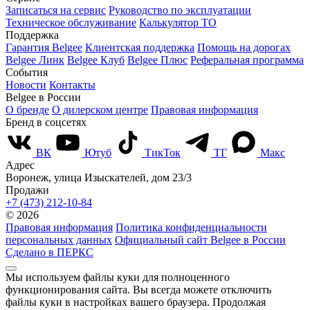
Записаться на сервис
Руководство по эксплуатации
Техническое обслуживание
Калькулятор ТО
Поддержка
Гарантия Belgee
Клиентская поддержка
Помощь на дорогах
Belgee Линк
Belgee Клуб
Belgee Плюс
Реферальная программа
События
Новости
Контакты
Belgee в России
О бренде
О дилерском центре
Правовая информация
Бренд в соцсетях
ВК
Ютуб
ТикТок
ТГ
Макс
Адрес
Воронеж, улица Изыскателей, дом 23/3
Продажи
+7 (473) 212-10-84
© 2026
Правовая информация
Политика конфиденциальности
персональных данных
Официальный сайт Belgee в России
Сделано в ПЕРКС
Мы используем файлы куки для полноценного
функционирования сайта. Вы всегда можете отключить
файлы куки в настройках вашего браузера. Продолжая