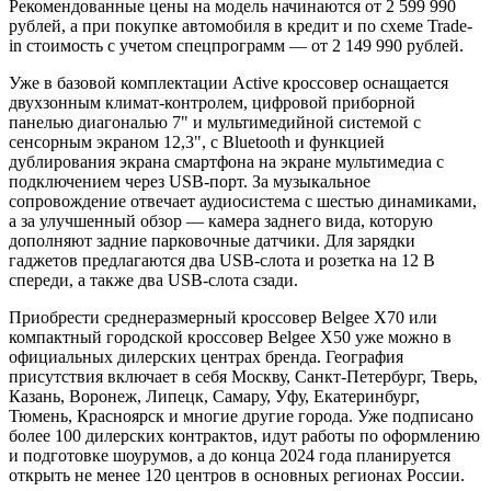
Рекомендованные цены на модель начинаются от 2 599 990
рублей, а при покупке автомобиля в кредит и по схеме Trade-
in стоимость с учетом спецпрограмм — от 2 149 990 рублей.
Уже в базовой комплектации Active кроссовер оснащается
двухзонным климат-контролем, цифровой приборной
панелью диагональю 7" и мультимедийной системой с
сенсорным экраном 12,3", с Bluetooth и функцией
дублирования экрана смартфона на экране мультимедиa с
подключением через USB-порт. За музыкальное
сопровождение отвечает аудиосистема с шестью динамиками,
а за улучшенный обзор — камера заднего вида, которую
дополняют задние парковочные датчики. Для зарядки
гаджетов предлагаются два USB-слота и розетка на 12 В
спереди, а также два USB-слота сзади.
Приобрести среднеразмерный кроссовер Belgee X70 или
компактный городской кроссовер Belgee X50 уже можно в
официальных дилерских центрах бренда. География
присутствия включает в себя Москву, Санкт-Петербург, Тверь,
Казань, Воронеж, Липецк, Самару, Уфу, Екатеринбург,
Тюмень, Красноярск и многие другие города. Уже подписано
более 100 дилерских контрактов, идут работы по оформлению
и подготовке шоурумов, а до конца 2024 года планируется
открыть не менее 120 центров в основных регионах России.