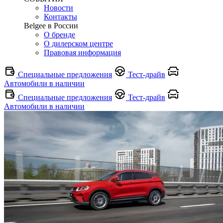
Новости
Контакты
Belgee в России
О бренде
О дилерском центре
Правовая информация
Специальные предложения
Тест-драйв
Автомобили в наличии
Специальные предложения
Тест-драйв
Автомобили в наличии