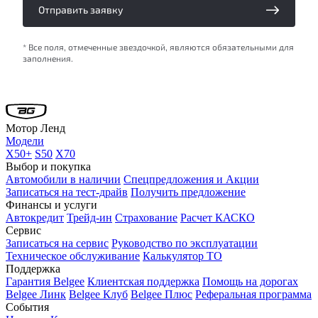
Отправить заявку
* Все поля, отмеченные звездочкой, являются обязательными для
заполнения.
Мотор Ленд
Модели
X50+
S50
X70
Выбор и покупка
Автомобили в наличии
Спецпредложения и Акции
Записаться на тест-драйв
Получить предложение
Финансы и услуги
Автокредит
Трейд-ин
Страхование
Расчет КАСКО
Сервис
Записаться на сервис
Руководство по эксплуатации
Техническое обслуживание
Калькулятор ТО
Поддержка
Гарантия Belgee
Клиентская поддержка
Помощь на дорогах
Belgee Линк
Belgee Клуб
Belgee Плюс
Реферальная программа
События